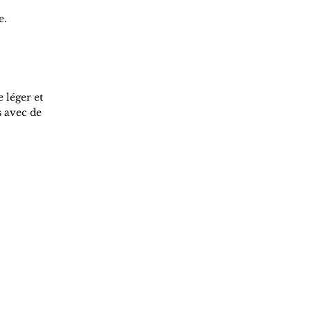
e.
 léger et
s avec de