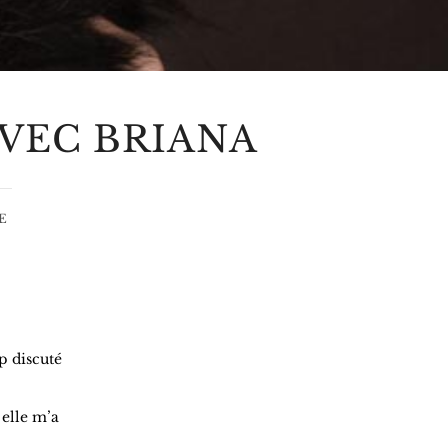
VEC BRIANA
E
p discuté
 elle m’a