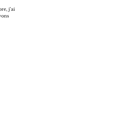
e, j’ai
avons